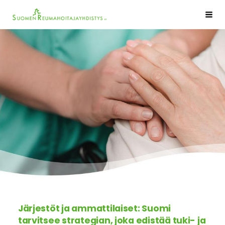
Siirry
Sivuston etusivulle
Haku
sivun
sisältöön
Järjestöt ja ammattilaiset: Suomi
tarvitsee strategian, joka edistää tuki- ja