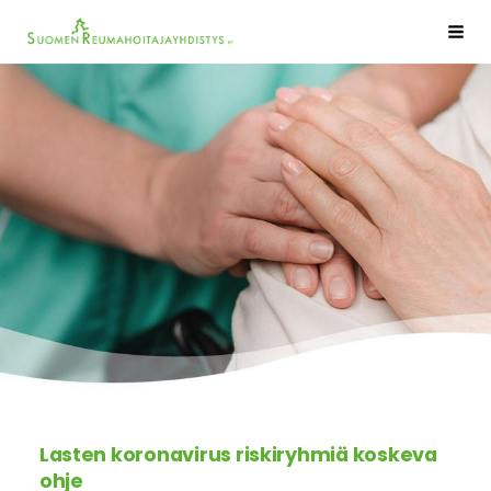
Siirry
Sivuston etusivulle
Haku
sivun
sisältöön
Lasten koronavirus riskiryhmiä koskeva
ohje