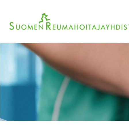
Siirry
sivun
sisältöön
Sivuston etusivulle