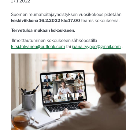
17.1.2022
Suomen reumahoitajayhdistyksen vuosikokous pidetään
keskiviikkona 16.2.2022 klo:17.00
teams kokouksena.
Tervetuloa mukaan kokoukseen.
Ilmoittautuminen kokoukseen sähköpostilla
kirsi.tolvanen@outlook.com
tai
jaana.ryyppo@gmail.com
.